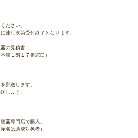
てください。
限に達し次第受付終了となります。
。
器の見積書
所本館１階１７番窓口）
書を郵送します。
郵送します。
補聴器専門店で購入。
（宛名は助成対象者）