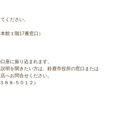
してください。
し
本館１階17番窓口）
の口座に振り込まれます。
く説明を聞きたい方は、鈴鹿市役所の窓口または
鹿店へお問合せください。
‐３８８‐５０１２）