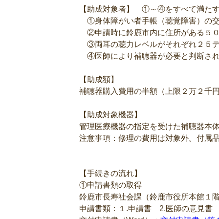
【助成対象者】 ①～④をすべて満た
①身体障がい者手帳（聴覚障害）の交
②申請時に鈴鹿市内に住所がある５０
③両耳の聴力レベルがそれぞれ２５デ
④医師により補聴器が必要と判断さ
【助成額】
補聴器購入費用の半額（上限２万２千
【助成対象機器】
管理医療機器の指定を受けた補聴器本
注意事項：修理の費用は対象外。付属
【手続きの流れ】
①申請書類の取得
鈴鹿市長寿社会課（鈴鹿市役所本館１
申請書類：１.申請書 2.医師の意見書