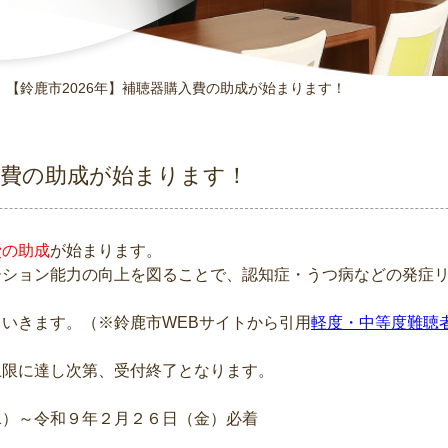
【鈴鹿市2026年】補聴器購入費の助成が始まります！
購入費の助成が始まります！
費の助成
が始まります。
ーション能力の向上を図ることで、認知症・うつ病などの発症
いきます。（※鈴鹿市WEBサイトから引用
軽度・中等度難聴
上限に達し次第、受付終了となります。
水）～令和９年２月２６日（金）必着